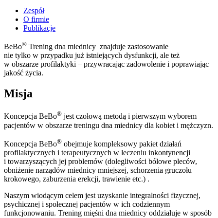
Zespół
O firmie
Publikacje
®
BeBo
Trening dna miednicy znajduje zastosowanie
nie tylko w przypadku już istniejących dysfunkcji, ale też
w obszarze profilaktyki – przywracając zadowolenie i poprawiając
jakość życia.
Misja
®
Koncepcja BeBo
jest czołową metodą i pierwszym wyborem
pacjentów w obszarze treningu dna miednicy dla kobiet i mężczyzn.
®
Koncepcja BeBo
obejmuje kompleksowy pakiet działań
profilaktycznych i terapeutycznych w leczeniu inkontynencji
i towarzyszących jej problemów (dolegliwości bólowe pleców,
obniżenie narządów miednicy mniejszej, schorzenia gruczołu
krokowego, zaburzenia erekcji, trawienie etc.) .
Naszym wiodącym celem jest uzyskanie integralności fizycznej,
psychicznej i społecznej pacjentów w ich codziennym
funkcjonowaniu. Trening mięśni dna miednicy oddziałuje w sposób