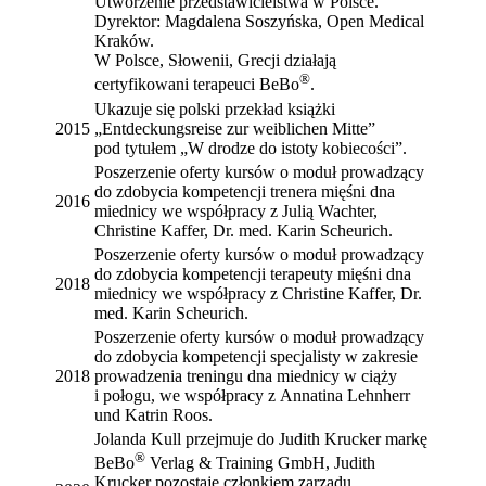
Utworzenie przedstawicielstwa w Polsce.
Dyrektor: Magdalena Soszyńska, Open Medical
Kraków.
W Polsce, Słowenii, Grecji działają
®
certyfikowani terapeuci BeBo
.
Ukazuje się polski przekład książki
2015
„Entdeckungsreise zur weiblichen Mitte”
pod tytułem „W drodze do istoty kobiecości”.
Poszerzenie oferty kursów o moduł prowadzący
do zdobycia kompetencji trenera mięśni dna
2016
miednicy we współpracy z Julią Wachter,
Christine Kaffer, Dr. med. Karin Scheurich.
Poszerzenie oferty kursów o moduł prowadzący
do zdobycia kompetencji terapeuty mięśni dna
2018
miednicy we współpracy z Christine Kaffer, Dr.
med. Karin Scheurich.
Poszerzenie oferty kursów o moduł prowadzący
do zdobycia kompetencji specjalisty w zakresie
2018
prowadzenia treningu dna miednicy w ciąży
i połogu, we współpracy z Annatina Lehnherr
und Katrin Roos.
Jolanda Kull przejmuje do Judith Krucker markę
®
BeBo
Verlag & Training GmbH, Judith
Krucker pozostaje członkiem zarządu.