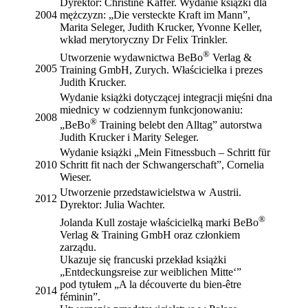
Dyrektor: Christine Kaffer. Wydanie książki dla
2004
mężczyzn: „Die versteckte Kraft im Mann”,
Marita Seleger, Judith Krucker, Yvonne Keller,
wkład merytoryczny Dr Felix Trinkler.
®
Utworzenie wydawnictwa BeBo
Verlag &
2005
Training GmbH, Zurych. Właścicielka i prezes
Judith Krucker.
Wydanie książki dotyczącej integracji mięśni dna
miednicy w codziennym funkcjonowaniu:
2008
®
„BeBo
Training belebt den Alltag” autorstwa
Judith Krucker i Marity Seleger.
Wydanie książki „Mein Fitnessbuch – Schritt für
2010
Schritt fit nach der Schwangerschaft”, Cornelia
Wieser.
Utworzenie przedstawicielstwa w Austrii.
2012
Dyrektor: Julia Wachter.
®
Jolanda Kull zostaje właścicielką marki BeBo
Verlag & Training GmbH oraz członkiem
zarządu.
Ukazuje się francuski przekład książki
„Entdeckungsreise zur weiblichen Mitte‘”
pod tytułem „A la découverte du bien-être
2014
féminin”.