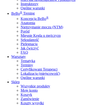
Instruktorzy
Ogólne warunki
®
BeBo
Trening
®
Koncepcja
BeBo
Anatomia
Nietrzymanie moczu (NTM)
Poród
Mięsnie Kegla u mężczyzn
Seksulaność
Pielęgnacja
Jak ćwiczyć
FAQ
Warsztaty
Tematyka
Terminy
Certyfikowani Terapeuci
Lokalizacja (miejscowość)
Ogólne warunki
Sklep
Wszystkie produkty
Moje konto
Koszyk
Zamówienie
Koszty wysyłki