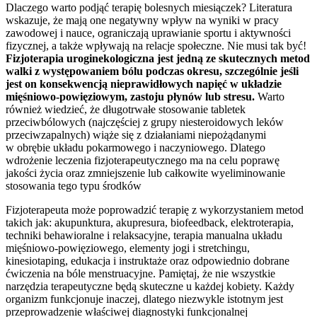
Dlaczego warto podjąć terapię bolesnych miesiączek? Literatura
wskazuje, że mają one negatywny wpływ na wyniki w pracy
zawodowej i nauce, ograniczają uprawianie sportu i aktywności
fizycznej, a także wpływają na relacje społeczne. Nie musi tak być!
Fizjoterapia uroginekologiczna jest jedną ze skutecznych metod
walki z występowaniem bólu podczas okresu, szczególnie jeśli
jest on konsekwencją nieprawidłowych napięć w układzie
mięśniowo-powięziowym, zastoju płynów lub stresu.
Warto
również wiedzieć, że długotrwałe stosowanie tabletek
przeciwbólowych (najczęściej z grupy niesteroidowych leków
przeciwzapalnych) wiąże się z działaniami niepożądanymi
w obrębie układu pokarmowego i naczyniowego. Dlatego
wdrożenie leczenia fizjoterapeutycznego ma na celu poprawę
jakości życia oraz zmniejszenie lub całkowite wyeliminowanie
stosowania tego typu środków
Fizjoterapeuta może poprowadzić terapię z wykorzystaniem metod
takich jak: akupunktura, akupresura, biofeedback, elektroterapia,
techniki behawioralne i relaksacyjne, terapia manualna układu
mięśniowo-powięziowego, elementy jogi i stretchingu,
kinesiotaping, edukacja i instruktaże oraz odpowiednio dobrane
ćwiczenia na bóle menstruacyjne. Pamiętaj, że nie wszystkie
narzędzia terapeutyczne będą skuteczne u każdej kobiety. Każdy
organizm funkcjonuje inaczej, dlatego niezwykle istotnym jest
przeprowadzenie właściwej diagnostyki funkcjonalnej