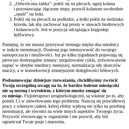
„Odwrócona żabka”: połóż się na plecach, ugnij kolana
i pozostawiając złączone stopy, pozwól kolanom swobodnie
„opaść” na boki.
Połóż się na plecach na podłodze, a łydki połóż na siedzisku
krzesła, tak aby zachować kąt prosty w stawach biodrowych
i kolanowych. Jest to pozycja odciążająca kręgosłup
lędźwiowy.
Pamiętaj, że nie musisz przerywać treningu mięśni dna miednicy
w trakcie menstruacji. Dostosuj jego intensywność do swojego
samopoczucia i możliwości. Już po kilku tygodniach pojawiają się
pierwsze dostrzegalne zmiany: uregulowanie cyklu, zrównoważenie
napięć w obrębie miednicy mniejszej, normalizacja siły skurczów
macicy, a w konsekwencji zmniejszenie dolegliwości bólowych.
Podsumowując dzisiejsze rozważania, chcielibyśmy zwrócić
Twoją szczególną uwagę na to, że bardzo bolesne miesiączki
nie są normą i wyrokiem, z którym musisz zmagać się
co miesiąc.
Fizjoterapeuci uroginekologiczni, są właśnie po to, aby
pomóc Ci w zniwelowaniu tego problemu. Nauczą się prawidłowej
pracy z własnym ciałem, której efekty wpłyną nie tylko na przebieg
menstruacji, ale również na wiele innych aspektów Twojego życia.
Przywróć równowagę w organizmie i nie pozwól, aby ból
ograniczał Twoje pasje i marzenia.