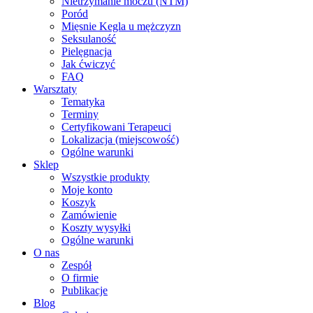
Nietrzymanie moczu (NTM)
Poród
Mięsnie Kegla u mężczyzn
Seksulaność
Pielęgnacja
Jak ćwiczyć
FAQ
Warsztaty
Tematyka
Terminy
Certyfikowani Terapeuci
Lokalizacja (miejscowość)
Ogólne warunki
Sklep
Wszystkie produkty
Moje konto
Koszyk
Zamówienie
Koszty wysyłki
Ogólne warunki
O nas
Zespół
O firmie
Publikacje
Blog