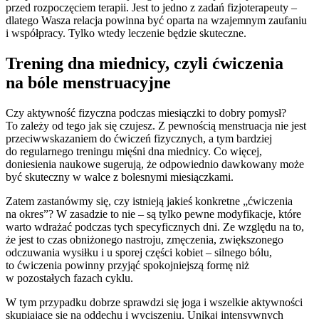
przed rozpoczęciem terapii. Jest to jedno z zadań fizjoterapeuty –
dlatego Wasza relacja powinna być oparta na wzajemnym zaufaniu
i współpracy. Tylko wtedy leczenie będzie skuteczne.
Trening dna miednicy, czyli ćwiczenia
na bóle menstruacyjne
Czy aktywność fizyczna podczas miesiączki to dobry pomysł?
To zależy od tego jak się czujesz. Z pewnością menstruacja nie jest
przeciwwskazaniem do ćwiczeń fizycznych, a tym bardziej
do regularnego treningu mięśni dna miednicy. Co więcej,
doniesienia naukowe sugerują, że odpowiednio dawkowany może
być skuteczny w walce z bolesnymi miesiączkami.
Zatem zastanówmy się, czy istnieją jakieś konkretne „ćwiczenia
na okres”? W zasadzie to nie – są tylko pewne modyfikacje, które
warto wdrażać podczas tych specyficznych dni. Ze względu na to,
że jest to czas obniżonego nastroju, zmęczenia, zwiększonego
odczuwania wysiłku i u sporej części kobiet – silnego bólu,
to ćwiczenia powinny przyjąć spokojniejszą formę niż
w pozostałych fazach cyklu.
W tym przypadku dobrze sprawdzi się joga i wszelkie aktywności
skupiające się na oddechu i wyciszeniu. Unikaj intensywnych