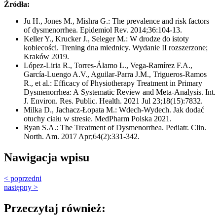
Źródła:
Ju H., Jones M., Mishra G.: The prevalence and risk factors
of dysmenorrhea. Epidemiol Rev. 2014;36:104-13.
Keller Y., Krucker J., Seleger M.: W drodze do istoty
kobiecości. Trening dna miednicy. Wydanie II rozszerzone;
Kraków 2019.
López-Liria R., Torres-Álamo L., Vega-Ramírez F.A.,
García-Luengo A.V., Aguilar-Parra J.M., Trigueros-Ramos
R., et al.: Efficacy of Physiotherapy Treatment in Primary
Dysmenorrhea: A Systematic Review and Meta-Analysis. Int.
J. Environ. Res. Public. Health. 2021 Jul 23;18(15):7832.
Milka D., Jachacz-Łopata M.: Wdech-Wydech. Jak dodać
otuchy ciału w stresie. MedPharm Polska 2021.
Ryan S.A.: The Treatment of Dysmenorrhea. Pediatr. Clin.
North. Am. 2017 Apr;64(2):331-342.
Nawigacja wpisu
< poprzedni
następny >
Przeczytaj również: