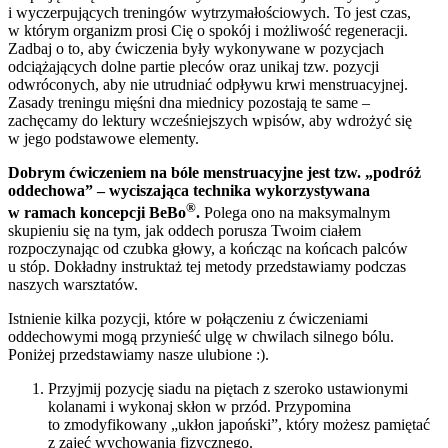
i wyczerpujących treningów wytrzymałościowych. To jest czas,
w którym organizm prosi Cię o spokój i możliwość regeneracji.
Zadbaj o to, aby ćwiczenia były wykonywane w pozycjach
odciążających dolne partie pleców oraz unikaj tzw. pozycji
odwróconych, aby nie utrudniać odpływu krwi menstruacyjnej.
Zasady treningu mięśni dna miednicy pozostają te same –
zachęcamy do lektury wcześniejszych wpisów, aby wdrożyć się
w jego podstawowe elementy.
Dobrym ćwiczeniem na bóle menstruacyjne jest tzw. „podróż
oddechowa” – wyciszająca technika wykorzystywana
®
w ramach koncepcji BeBo
.
Polega ono na maksymalnym
skupieniu się na tym, jak oddech porusza Twoim ciałem
rozpoczynając od czubka głowy, a kończąc na końcach palców
u stóp. Dokładny instruktaż tej metody przedstawiamy podczas
naszych warsztatów.
Istnienie kilka pozycji, które w połączeniu z ćwiczeniami
oddechowymi mogą przynieść ulgę w chwilach silnego bólu.
Poniżej przedstawiamy nasze ulubione :).
Przyjmij pozycję siadu na piętach z szeroko ustawionymi
kolanami i wykonaj skłon w przód. Przypomina
to zmodyfikowany „ukłon japoński”, który możesz pamiętać
z zajęć wychowania fizycznego.