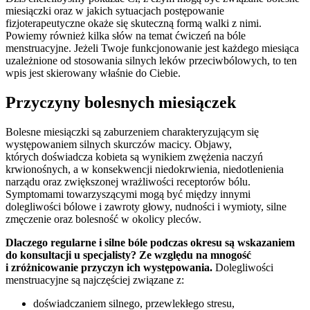
miesiączki oraz w jakich sytuacjach postępowanie
fizjoterapeutyczne okaże się skuteczną formą walki z nimi.
Powiemy również kilka słów na temat ćwiczeń na bóle
menstruacyjne. Jeżeli Twoje funkcjonowanie jest każdego miesiąca
uzależnione od stosowania silnych leków przeciwbólowych, to ten
wpis jest skierowany właśnie do Ciebie.
Przyczyny bolesnych miesiączek
Bolesne miesiączki są zaburzeniem charakteryzującym się
występowaniem silnych skurczów macicy. Objawy,
których doświadcza kobieta są wynikiem zwężenia naczyń
krwionośnych, a w konsekwencji niedokrwienia, niedotlenienia
narządu oraz zwiększonej wrażliwości receptorów bólu.
Symptomami towarzyszącymi mogą być między innymi
dolegliwości bólowe i zawroty głowy, nudności i wymioty, silne
zmęczenie oraz bolesność w okolicy pleców.
Dlaczego regularne i silne bóle podczas okresu są wskazaniem
do konsultacji u specjalisty? Ze względu na mnogość
i zróżnicowanie przyczyn ich występowania.
Dolegliwości
menstruacyjne są najczęściej związane z:
doświadczaniem silnego, przewlekłego stresu,