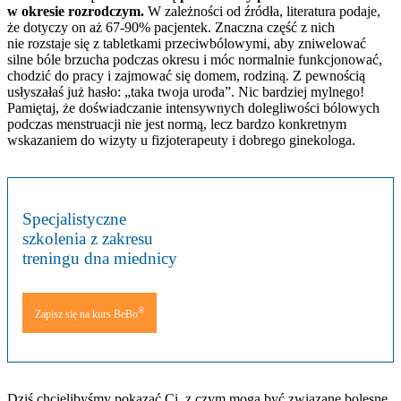
w okresie rozrodczym.
W zależności od źródła, literatura podaje,
że dotyczy on aż 67-90% pacjentek. Znaczna część z nich
nie rozstaje się z tabletkami przeciwbólowymi, aby zniwelować
silne bóle brzucha podczas okresu i móc normalnie funkcjonować,
chodzić do pracy i zajmować się domem, rodziną. Z pewnością
usłyszałaś już hasło: „taka twoja uroda”. Nic bardziej mylnego!
Pamiętaj, że doświadczanie intensywnych dolegliwości bólowych
podczas menstruacji nie jest normą, lecz bardzo konkretnym
wskazaniem do wizyty u fizjoterapeuty i dobrego ginekologa.
Specjalistyczne
szkolenia z zakresu
treningu dna miednicy
®
Zapisz się na kurs BeBo
Dziś chcielibyśmy pokazać Ci, z czym mogą być związane bolesne