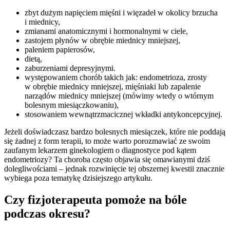
zbyt dużym napięciem mięśni i więzadeł w okolicy brzucha
i miednicy,
zmianami anatomicznymi i hormonalnymi w ciele,
zastojem płynów w obrębie miednicy mniejszej,
paleniem papierosów,
dietą,
zaburzeniami depresyjnymi.
występowaniem chorób takich jak: endometrioza, zrosty
w obrębie miednicy mniejszej, mięśniaki lub zapalenie
narządów miednicy mniejszej (mówimy wtedy o wtórnym
bolesnym miesiączkowaniu),
stosowaniem wewnątrzmacicznej wkładki antykoncepcyjnej.
Jeżeli doświadczasz bardzo bolesnych miesiączek, które nie poddają
się żadnej z form terapii, to może warto porozmawiać ze swoim
zaufanym lekarzem ginekologiem o diagnostyce pod kątem
endometriozy? Ta choroba często objawia się omawianymi dziś
dolegliwościami – jednak rozwinięcie tej obszernej kwestii znacznie
wybiega poza tematykę dzisiejszego artykułu.
Czy fizjoterapeuta pomoże na bóle
podczas okresu?