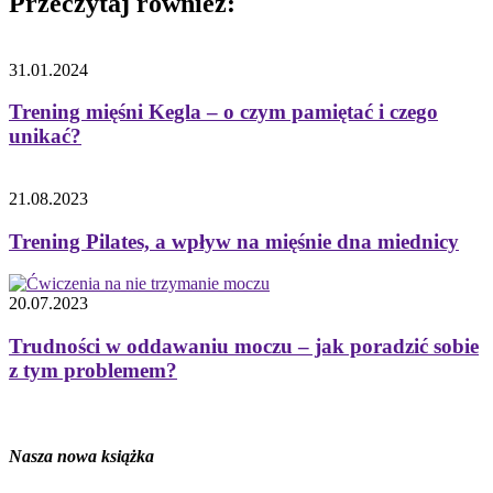
Przeczytaj również:
31.01.2024
Trening mięśni Kegla – o czym pamiętać i czego
unikać?
21.08.2023
Trening Pilates, a wpływ na mięśnie dna miednicy
20.07.2023
Trudności w oddawaniu moczu – jak poradzić sobie
z tym problemem?
Nasza nowa książka