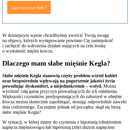
®
Zapisz się na kurs BeBo
W dzisiejszym wpisie chcielibyśmy zwrócić Twoją uwagę
na objawy, których występowanie powinno Cię zaniepokoić
i zachęcić do wdrożenia działań mających na celu troskę
o wydolność mięśni krocza.
Dlaczego mam słabe mięśnie Kegla?
Słabe mięśnie Kegla stanowią częsty problem wśród kobiet
oraz bezpośrednio wpływają na pogorszenie jakości życia
powodując dyskomfort, a niejednokrotnie – wstyd.
Można
wyróżnić całą gamę przyczyn prowadzących do ich osłabienia.
Większości czynników predysponujących do zaburzeń w obrębie
krocza można skutecznie zapobiegać, stosując odpowiednie nawyki
dnia codziennego. Zacznijmy jednak od początku: skąd się biorą
słabe mięśnie Kegla?
W sytuacji, w której mamy do czynienia z hipotonią (obniżeniem
napięcia mięśniowego) lub hipertonią (zbyt dużym napięciem