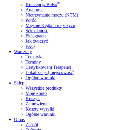
®
Koncepcja
BeBo
Anatomia
Nietrzymanie moczu (NTM)
Poród
Mięsnie Kegla u mężczyzn
Seksulaność
Pielęgnacja
Jak ćwiczyć
FAQ
Warsztaty
Tematyka
Terminy
Certyfikowani Terapeuci
Lokalizacja (miejscowość)
Ogólne warunki
Sklep
Wszystkie produkty
Moje konto
Koszyk
Zamówienie
Koszty wysyłki
Ogólne warunki
O nas
Zespół
O firmie