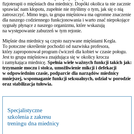
fizjoterapii o mięśniach dna miednicy. Dopóki okolica ta nie zacznie
sprawiać nam kłopotu, zupełnie nie myślimy o tym, jak się o nią
zatroszczyć. Mimo tego, ta grupa mięśniowa ma ogromne znaczenie
dla naszego codziennego funkcjonowania i warto znać niepokojące
sygnały płynące z naszego organizmu, które wskazują
na występowanie zaburzeń w tym rejonie.
Mięśnie dna miednicy są często nazywane mięśniami Kegla.
To potoczne określenie pochodzi od nazwiska profesora,
który zaproponował program ćwiczeń dla kobiet w czasie połogu.
Jest to grupa mięśniowa znajdująca się w okolicy krocza
i zamykająca miednicę.
Spełnia wiele ważnych funkcji takich jak:
trzymanie moczu i stolca, umożliwienie mikcji i defekacji
w odpowiednim czasie, podparcie dla narządów miednicy
mniejszej, wspomaganie funkcji seksualnych, udział w porodzie
oraz stabilizacja tułowia.
Specjalistyczne
szkolenia z zakresu
treningu dna miednicy