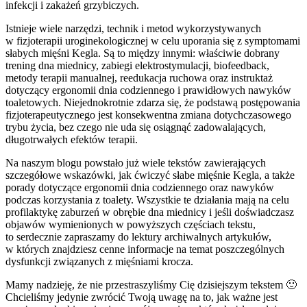
infekcji i zakażeń grzybiczych.
Istnieje wiele narzędzi, technik i metod wykorzystywanych
w fizjoterapii uroginekologicznej w celu uporania się z symptomami
słabych mięśni Kegla. Są to między innymi: właściwie dobrany
trening dna miednicy, zabiegi elektrostymulacji, biofeedback,
metody terapii manualnej, reedukacja ruchowa oraz instruktaż
dotyczący ergonomii dnia codziennego i prawidłowych nawyków
toaletowych. Niejednokrotnie zdarza się, że podstawą postępowania
fizjoterapeutycznego jest konsekwentna zmiana dotychczasowego
trybu życia, bez czego nie uda się osiągnąć zadowalających,
długotrwałych efektów terapii.
Na naszym blogu powstało już wiele tekstów zawierających
szczegółowe wskazówki, jak ćwiczyć słabe mięśnie Kegla, a także
porady dotyczące ergonomii dnia codziennego oraz nawyków
podczas korzystania z toalety. Wszystkie te działania mają na celu
profilaktykę zaburzeń w obrębie dna miednicy i jeśli doświadczasz
objawów wymienionych w powyższych częściach tekstu,
to serdecznie zapraszamy do lektury archiwalnych artykułów,
w których znajdziesz cenne informacje na temat poszczególnych
dysfunkcji związanych z mięśniami krocza.
Mamy nadzieję, że nie przestraszyliśmy Cię dzisiejszym tekstem 🙂
Chcieliśmy jedynie zwrócić Twoją uwagę na to, jak ważne jest