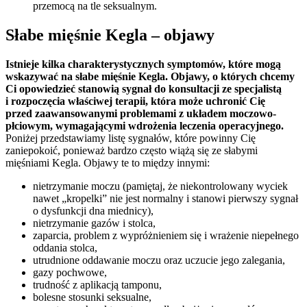
przemocą na tle seksualnym.
Słabe mięśnie Kegla – objawy
Istnieje kilka charakterystycznych symptomów, które mogą
wskazywać na słabe mięśnie Kegla. Objawy, o których chcemy
Ci opowiedzieć stanowią sygnał do konsultacji ze specjalistą
i rozpoczęcia właściwej terapii, która może uchronić Cię
przed zaawansowanymi problemami z układem moczowo-
płciowym, wymagającymi wdrożenia leczenia operacyjnego.
Poniżej przedstawiamy listę sygnałów, które powinny Cię
zaniepokoić, ponieważ bardzo często wiążą się ze słabymi
mięśniami Kegla. Objawy te to między innymi:
nietrzymanie moczu (pamiętaj, że niekontrolowany wyciek
nawet „kropelki” nie jest normalny i stanowi pierwszy sygnał
o dysfunkcji dna miednicy),
nietrzymanie gazów i stolca,
zaparcia, problem z wypróżnieniem się i wrażenie niepełnego
oddania stolca,
utrudnione oddawanie moczu oraz uczucie jego zalegania,
gazy pochwowe,
trudność z aplikacją tamponu,
bolesne stosunki seksualne,