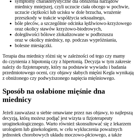
symptomy charakterystyczne dla obniżenia narządów
miednicy mniejszej, czyli uczucie ciała obcego w pochwie,
uczucie ciężkości lub ucisku w dole brzucha, wrażenie
przeszkody w trakcie współżycia seksualnego,
bóle pleców, a szczególnie odcinka lędźwiowo-krzyżowego
oraz okolicy stawów krzyżowo-biodrowych,
dolegliwości bólowe zlokalizowane w podbrzuszu
oraz w okolicy miednicy, np. podczas wypróżniania,
bolesne miesiączki.
Terapia dna miednicy różni się w zależności od tego czy mamy
do czynienia z hipotonią czy z hipertonią. Decyzja w tym zakresie
należy do fizjoterapeuty, który na podstawie wywiadu i badania
przedmiotowego oceni, czy objawy słabych mięśni Kegla wynikają
z obniżonego czy podwyższonego napięcia mięśniowego.
Sposób na osłabione mięśnie dna
miednicy
Jeżeli zauważasz u siebie omawiane przez nas objawy, to najlepszą
decyzją, którą możesz podjąć jest wizyta u fizjoterapeuty
uroginekologicznego. Warto również skonsultować się z lekarzem
urologiem lub ginekologiem, w celu wykluczenia poważnych
jednostek chorobowych układu moczowo-płciowego, a także