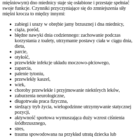
mięśniowym) dno miednicy staje się osłabione i przestaje spełniać
swoje funkcje. Czynniki przyczyniające się do zmniejszenia siły
mięśni krocza to między innymi:
zabiegi i urazy w obrębie jamy brzusznej i dna miednicy,
ciąża, poród,
błędne nawyki dnia codziennego: zachowanie podczas
korzystania z toalety, utrzymanie postawy ciała w ciągu dnia,
dieta,
parcie,
otyłość,
przewlekłe infekcje układu moczowo-płciowego,
zaparcia,
palenie tytoniu,
przewlekły kaszel,
wiek,
choroby przewlekłe i przyjmowanie niektórych leków,
zaburzenia neurologiczne,
długotrwała praca fizyczna,
siedzący tryb życia, wielogodzinne utrzymywanie statycznej
pozycji,
aktywność sportowa wymuszająca duży wzrost ciśnienia
śródbrzusznego,
stres,
trauma spowodowana na przykład utratą dziecka lub