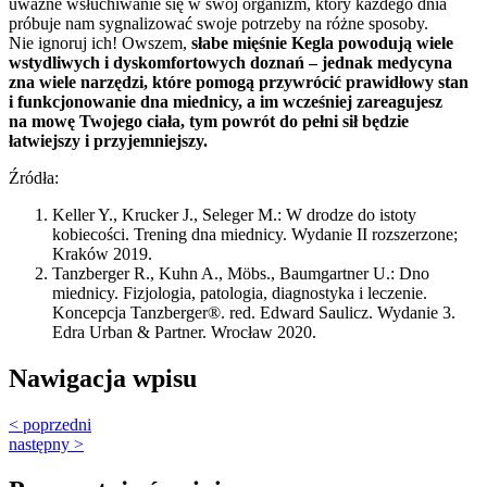
uważne wsłuchiwanie się w swój organizm, który każdego dnia
próbuje nam sygnalizować swoje potrzeby na różne sposoby.
Nie ignoruj ich! Owszem,
słabe mięśnie Kegla powodują wiele
wstydliwych i dyskomfortowych doznań – jednak medycyna
zna wiele narzędzi, które pomogą przywrócić prawidłowy stan
i funkcjonowanie dna miednicy, a im wcześniej zareagujesz
na mowę Twojego ciała, tym powrót do pełni sił będzie
łatwiejszy i przyjemniejszy.
Źródła:
Keller Y., Krucker J., Seleger M.: W drodze do istoty
kobiecości. Trening dna miednicy. Wydanie II rozszerzone;
Kraków 2019.
Tanzberger R., Kuhn A., Möbs., Baumgartner U.: Dno
miednicy. Fizjologia, patologia, diagnostyka i leczenie.
Koncepcja Tanzberger®. red. Edward Saulicz. Wydanie 3.
Edra Urban & Partner. Wrocław 2020.
Nawigacja wpisu
< poprzedni
następny >